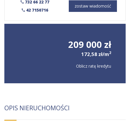
732 66 22 77
zostaw wiadomość
42 7150716
209 000 zł
2
172,58 zł/m
Oblicz ratę kredytu
OPIS NIERUCHOMOŚCI