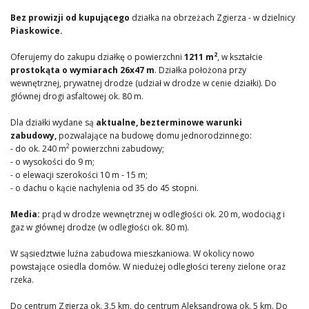
Bez prowizji od kupującego
działka na obrzeżach Zgierza - w dzielnicy
Piaskowice.
2
Oferujemy do zakupu działkę o powierzchni
1211 m
, w kształcie
prostokąta
o wymiarach 26x47 m
. Działka położona przy
wewnętrznej, prywatnej drodze (udział w drodze w cenie działki). Do
głównej drogi asfaltowej ok. 80 m.
Dla działki wydane są
aktualne, bezterminowe warunki
zabudowy,
pozwalające na budowę domu jednorodzinnego:
2
- do ok. 240 m
powierzchni zabudowy;
- o wysokości do 9 m;
- o elewacji szerokości 10 m - 15 m;
- o dachu o kącie nachylenia od 35 do 45 stopni.
Media:
prąd w drodze wewnętrznej w odległości ok. 20 m, wodociąg i
gaz w głównej drodze (w odległości ok. 80 m).
W sąsiedztwie luźna zabudowa mieszkaniowa. W okolicy nowo
powstające osiedla domów. W niedużej odległości tereny zielone oraz
rzeka.
Do centrum Zgierza ok. 3,5 km, do centrum Aleksandrowa ok. 5 km. Do