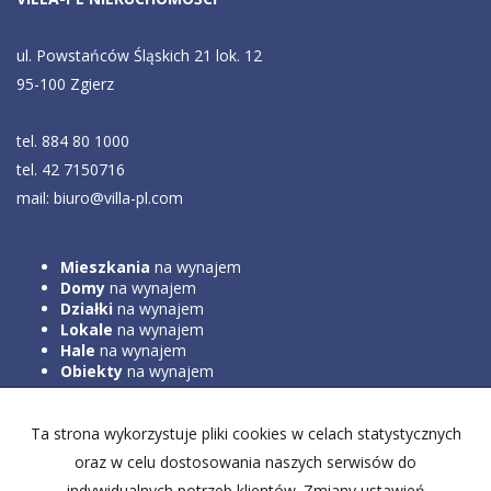
ul. Powstańców Śląskich 21 lok. 12
95-100 Zgierz
tel. 884 80 1000
tel. 42 7150716
mail: biuro@villa-pl.com
Mieszkania
na wynajem
Domy
na wynajem
Działki
na wynajem
Lokale
na wynajem
Hale
na wynajem
Obiekty
na wynajem
Ta strona wykorzystuje pliki cookies w celach statystycznych
Mieszkania
na sprzedaż
Domy
na sprzedaż
oraz w celu dostosowania naszych serwisów do
Działki
na sprzedaż
indywidualnych potrzeb klientów. Zmiany ustawień