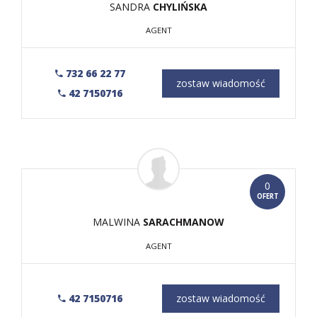
SANDRA
CHYLIŃSKA
AGENT
732 66 22 77
zostaw wiadomość
42 7150716
0
OFERT
MALWINA
SARACHMANOW
AGENT
42 7150716
zostaw wiadomość