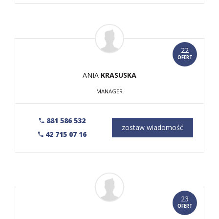
22
OFERT
ANIA
KRASUSKA
MANAGER
881 586 532
zostaw wiadomość
42 715 07 16
23
OFERT