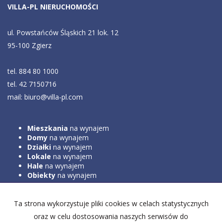
VILLA-PL NIERUCHOMOŚCI
ul. Powstańców Śląskich 21 lok. 12
95-100 Zgierz
tel. 884 80 1000
tel. 42 7150716
mail: biuro@villa-pl.com
Mieszkania
na wynajem
Domy
na wynajem
Działki
na wynajem
Lokale
na wynajem
Hale
na wynajem
Obiekty
na wynajem
Ta strona wykorzystuje pliki cookies w celach statystycznych
Mieszkania
na sprzedaż
Domy
na sprzedaż
oraz w celu dostosowania naszych serwisów do