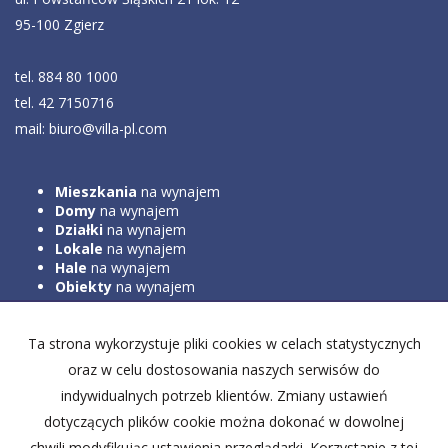
95-100 Zgierz
tel. 884 80 1000
tel. 42 7150716
mail: biuro@villa-pl.com
Mieszkania
na wynajem
Domy
na wynajem
Działki
na wynajem
Lokale
na wynajem
Hale
na wynajem
Obiekty
na wynajem
Ta strona wykorzystuje pliki cookies w celach statystycznych
Mieszkania
na sprzedaż
Domy
na sprzedaż
oraz w celu dostosowania naszych serwisów do
Działki
na sprzedaż
indywidualnych potrzeb klientów. Zmiany ustawień
Lokale
na sprzedaż
Hale
na sprzedaż
dotyczących plików cookie można dokonać w dowolnej
Obiekty
na sprzedaż
chwili modyfikując ustawienia przeglądarki. Korzystanie z tej